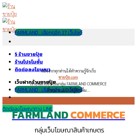
Skip
to
content
FARMLAND : เลือกดูอีก 27 เว็บไซต์
5 ร้านขายปุ๋ย
ร้านโปรโมชั่น
ติดต่อลงโฆษณา
หลังจากทุกท่านได้ทำความรู้จักเว็บ
ขายปุ๋ย.com
เว็บฝากร้านขายปุ๋ย
เรายังมีเว็บอื่นๆในกลุ่ม FARMLAND COMMERCE
FARMLAND : เลือกดูอีก 27 เว็บไซต์
ที่จะมาแนะนำให้รู้จักเพิ่ม….
ติดต่อลงโฆษณาทาง LINE
FARMLAND
COMMERCE
กลุ่มเว็บโฆษณาสินค้าเกษตร